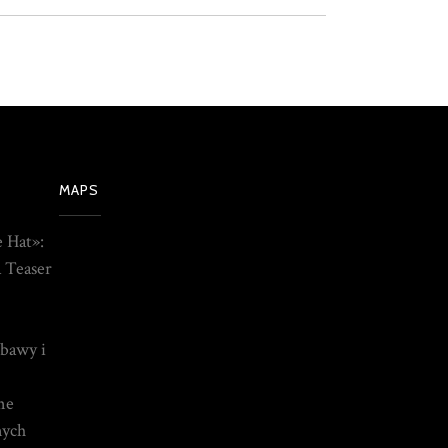
MAPS
e Hat»:
 Teaser
abawy i
ne
nych