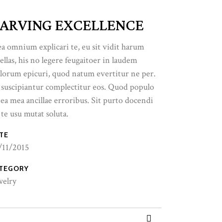
ARVING EXCELLENCE
a omnium explicari te, eu sit vidit harum
ellas, his no legere feugaitoer in laudem
lorum epicuri, quod natum evertitur ne per.
 suscipiantur complectitur eos. Quod populo
 ea mea ancillae erroribus. Sit purto docendi
 te usu mutat soluta.
TE
/11/2015
TEGORY
welry