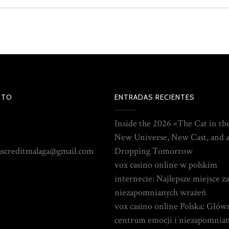
CTO
ENTRADAS RECIENTES
Inside the 2026 «The Cat in th
New Universe, New Cast, and a
ascreditmalaga@gmail.com
Dropping Tomorrow
vox casino online w polskim
internecie: Najlepsze miejsce z
niezapomnianych wrażeń
vox casino online Polska: Głów
centrum emocji i niezapomnia