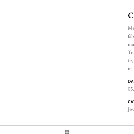
C
Me
fab
ma
Te
te,
ut,
DA
05
CA
Je