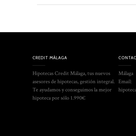
CREDIT MÁLAGA
CONTA
Hipotecas Credit Málaga, tus nuevos
Málaga
asesores de hipotecas, gestión integral.
Email:
Te ayudamos y conseguimos la mejor
hipotec
hipoteca por sólo 1.990€